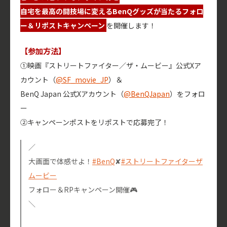
自宅を最高の闘技場に変えるBenQグッズが当たるフォロ
ー＆リポストキャンペーン
を開催します！
【参加方法】
①映画『ストリートファイター／ザ・ムービー』公式Xア
カウント（
@SF_movie_JP
）＆
BenQ Japan 公式Xアカウント（
@BenQJapan
）をフォロ
ー
②キャンペーンポストをリポストで応募完了！
／
大画面で体感せよ！
#BenQ
✘
#ストリートファイターザ
ムービー
フォロー＆RPキャンペーン開催🎮
＼
⠀