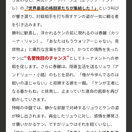
レ）の
「世界最高の格闘家たちが集結した！」
という叫び
が響き渡り、対戦相手を打ち倒すケンの姿が一気に観る者
を引き込みます。
勝利に歓喜し、浮かれるケンの前に現れるのは春麗（カリ
ーナ・リャン）。「あなたはもうウォリアーじゃない。見
世物よ」と痛烈な言葉を突きつけ、かつての情熱を失った
“名誉挽回のチャンス”
ケンに
としてトーナメントへの参
戦を促します。さらに春麗は、隠遁生活を送るリュウ（ア
ンドリュー・小路）のもとを訪れ、「俺が今歩んでるのは
戦いの道じゃない」と拒絶する彼を一蹴。「ケンが王者に
なる番かもね」と挑発し、止まっていた運命の歯車を再び
動かしていきます。
特報の中盤では、静かな部屋で対峙するリュウとケンの姿
が映し出されます。再会したリュウに対し、感情を爆発さ
せ襲いかかるケン。ですがリュウはそれを軽くいなし、