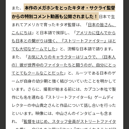
本作のメガホンをとったキタオ・サクライ監督
また、
からの特別コメント動画も公開されました！
日本で生
まれてアメリカで育ったキタオ監督は、「
日本の皆さん、
こんにちは
」と日本語で挨拶し、「
アメリカに住んでから
も日本との繋がりは強く、『ストリートファイター』はと
ても大切なゲームでした
」と、流暢な日本語で語ります。
また、「
お気に入りのキャラクターはリュウで、（日本人
の）彼が世界中のファイターたちと闘うのが、自分にとっ
てとてもクールなことだった
」と、ルーツである日本のゲ
ームが自身の幼少期と強く結びついていたことを明かして
います。さらに、撮影が始まる前には、カプコン本社で製
作にも名を連ねる『ストリートファイター6』ゲームディ
レクターの中山貴之さんと作品について話し合いを行った
といいます。映像には、中山さんのインタビューも含ま
れ、「
監督をはじめ、スタッフ全員がストリートファイタ