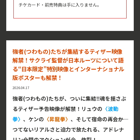
チケカード・前売特典は手に入りません。
強者(つわもの)たちが集結するティザー映像
解禁！サクライ監督が日本ルーツについて語
る“日本限定”特別映像とインターナショナル
版ポスターも解禁！
2026.04.17
強者(つわもの)たちが、ついに集結‼魂を揺さぶ
るティザー予告映像が解禁！リュウの
〈波動
拳〉
、ケンの
〈昇龍拳〉
、そして宿命の再会――か
つてないリアルさと迫力で放たれる、アドレナ
リン全開のアクションが今、炸裂！