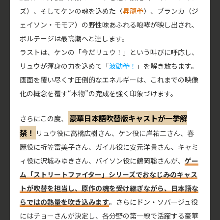
ズ）、そしてケンの魂を込めた〈
昇龍拳
〉、ブランカ（ジ
ェイソン・モモア）の野性味あふれる咆哮が映し出され、
ボルテージは最高潮へと達します。
ラストは、ケンの「今だリュウ！」という叫びに呼応し、
リュウが渾身の力を込めて「
波動拳！
」を解き放ちます。
画面を覆い尽くす圧倒的なエネルギーは、これまでの映像
化の概念を覆す“本物”の完成を強く印象づけます。
豪華日本語吹替版キャストが一挙解
さらにこの度、
禁！
リュウ役に高橋広樹さん、ケン役に岸祐二さん、春
麗役に折笠富美子さん、ガイル役に安元洋貴さん、キャミ
ィ役に沢城みゆきさん、バイソン役に鶴岡聡さんが、
ゲー
ム「ストリートファイター」シリーズでおなじみのキャス
トが吹替を担当し、原作の魂を受け継ぎながら、日本語な
らではの熱量を吹き込みます
。さらにドン・ソバージュ役
にはチョーさんが決定し、各分野の第一線で活躍する豪華