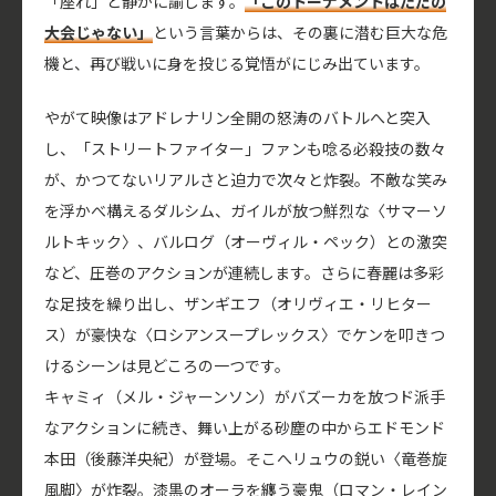
「座れ」と静かに諭します。
「このトーナメントはただの
大会じゃない」
という言葉からは、その裏に潜む巨大な危
機と、再び戦いに身を投じる覚悟がにじみ出ています。
やがて映像はアドレナリン全開の怒涛のバトルへと突入
し、「ストリートファイター」ファンも唸る必殺技の数々
が、かつてないリアルさと迫力で次々と炸裂。不敵な笑み
を浮かべ構えるダルシム、ガイルが放つ鮮烈な〈サマーソ
ルトキック〉、バルログ（オーヴィル・ペック）との激突
など、圧巻のアクションが連続します。さらに春麗は多彩
な足技を繰り出し、ザンギエフ（オリヴィエ・リヒター
ス）が豪快な〈ロシアンスープレックス〉でケンを叩きつ
けるシーンは見どころの一つです。
キャミィ（メル・ジャーンソン）がバズーカを放つド派手
なアクションに続き、舞い上がる砂塵の中からエドモンド
本田（後藤洋央紀）が登場。そこへリュウの鋭い〈竜巻旋
風脚〉が炸裂。漆黒のオーラを纏う豪鬼（ロマン・レイン